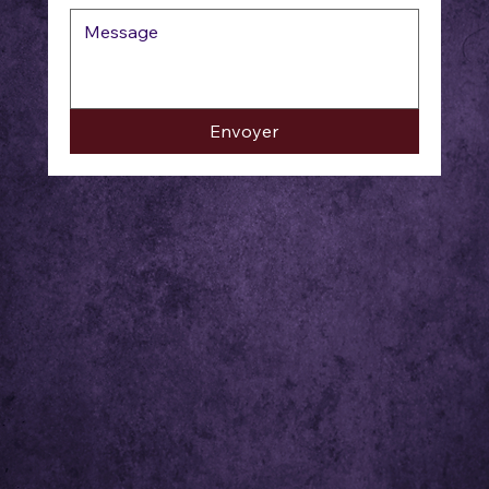
Envoyer